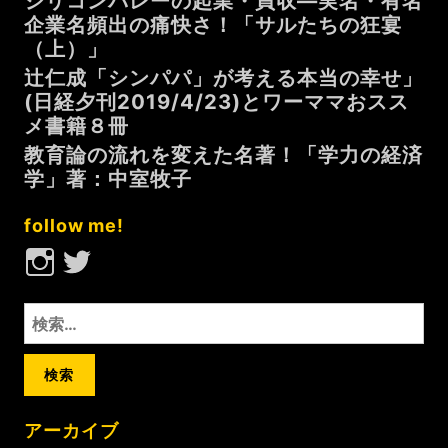
シリコンバレーの起業・買収—実名・有名
き
企業名頻出の痛快さ！「サルたちの狂宴
を
（上）」
喜
辻仁成「シンパパ」が考える本当の幸せ」
ば
(日経夕刊2019/4/23)とワーママおスス
せ
メ書籍８冊
る
研
教育論の流れを変えた名著！「学力の経済
究
学」著：中室牧子
満
載
follow me!
Instagram
Twitter
検
索:
アーカイブ