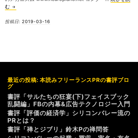
書
む
評
「ピ
投稿日:
2019-03-16
ア
ニ
ス
ト
の
脳
を
最近の投稿: 本読みフリーランスPRの書評ブロ
科
グ
学
す
書評「サルたちの狂宴(下)フェイスブック
る」
乱闘編」FBの内幕&広告テクノロジー入門
ピ
書評「評価の経済学」シリコンバレー流の
ア
PRとは？
ノ
書評「禅とジブリ」鈴木Pの禅問答
好