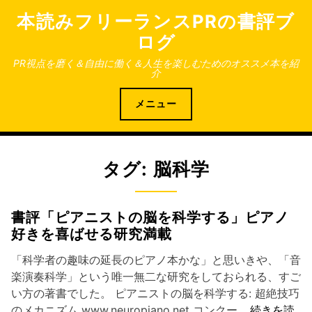
コ
本読みフリーランスPRの書評ブ
ン
ログ
テ
ン
PR視点を磨く＆自由に働く＆人生を楽しむためのオススメ本を紹
介
ツ
へ
メニュー
ス
キ
ッ
プ
タグ:
脳科学
書評「ピアニストの脳を科学する」ピアノ
好きを喜ばせる研究満載
「科学者の趣味の延長のピアノ本かな」と思いきや、「音
楽演奏科学」という唯一無二な研究をしておられる、すご
い方の著書でした。 ピアニストの脳を科学する: 超絶技巧
のメカニズム www.neuropiano.net コンクー…
続きを読