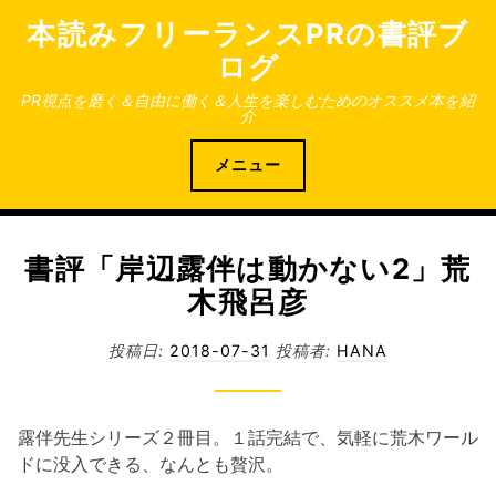
コ
本読みフリーランスPRの書評ブ
ン
ログ
テ
ン
PR視点を磨く＆自由に働く＆人生を楽しむためのオススメ本を紹
介
ツ
へ
メニュー
ス
キ
ッ
プ
書評「岸辺露伴は動かない2」荒
木飛呂彦
投稿日:
2018-07-31
投稿者:
HANA
露伴先生シリーズ２冊目。１話完結で、気軽に荒木ワール
ドに没入できる、なんとも贅沢。