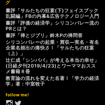
グ
書評「サルたちの狂宴(下)フェイスブック
乱闘編」FBの内幕&広告テクノロジー入門
書評「評価の経済学」シリコンバレー流の
PRとは？
書評「禅とジブリ」鈴木Pの禅問答
シリコンバレーの起業・買収—実名・有名
企業名頻出の痛快さ！「サルたちの狂宴
（上）」
辻仁成「シンパパ」が考える本当の幸せ」
(日経夕刊2019/4/23)とワーママおスス
メ書籍８冊
教育論の流れを変えた名著！「学力の経済
学」著：中室牧子
follow me!
Instagram
Twitter