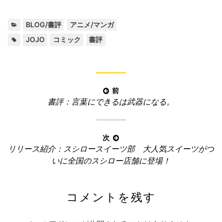
カ
,
BLOG/書評
アニメ/マンガ
テ
タ
,
,
JOJO
コミック
書評
ゴ
グ:
リ
ー:
投
前
前
書評：言葉にできるは武器になる。
稿
の
ナ
記
ビ
事:
次
ゲ
次
リリース紹介：スシロースイーツ部 大人気スイーツがつ
ー
の
いに全国のスシロー店舗に登場！
記
シ
事:
ョ
コメントを残す
ン