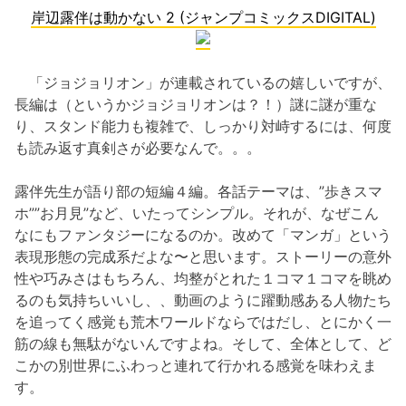
岸辺露伴は動かない 2 (ジャンプコミックスDIGITAL)
「ジョジョリオン」が連載されているの嬉しいですが、
長編は（というかジョジョリオンは？！）謎に謎が重な
り、スタンド能力も複雑で、しっかり対峙するには、何度
も読み返す真剣さが必要なんで。。。
露伴先生が語り部の短編４編。各話テーマは、”歩きスマ
ホ””お月見”など、いたってシンプル。それが、なぜこん
なにもファンタジーになるのか。改めて「マンガ」という
表現形態の完成系だよな〜と思います。ストーリーの意外
性や巧みさはもちろん、均整がとれた１コマ１コマを眺め
るのも気持ちいいし、、動画のように躍動感ある人物たち
を追ってく感覚も荒木ワールドならではだし、とにかく一
筋の線も無駄がないんですよね。そして、全体として、ど
こかの別世界にふわっと連れて行かれる感覚を味わえま
す。