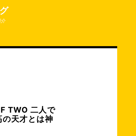
グ
紹介
F TWO 二人で
高の天才とは神