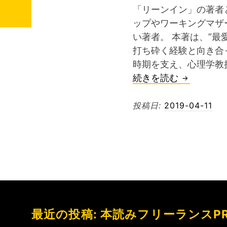
「リーンイン」の著者
ップやワーキングマザ
い著者。 本著は、”最
打ち砕く経験と向き合
時期を支え、心理学教
圧
続きを読む
倒
的
投稿日:
2019-04-11
な
自
己
開
示
の
パ
最近の投稿: 本読みフリーランスP
ワ