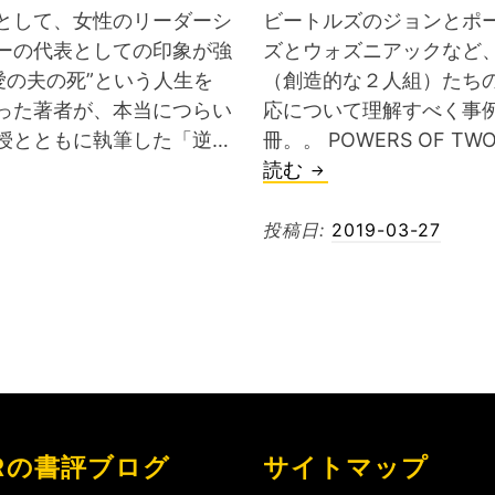
として、女性のリーダーシ
ビートルズのジョンとポ
ーの代表としての印象が強
ズとウォズニアックなど
愛の夫の死”という人生を
（創造的な２人組）たち
った著者が、本当につらい
応について理解すべく事
授とともに執筆した「逆…
冊。。 POWERS OF T
書
読む
評
「POWER
投稿日:
2019-03-27
OF
TWO
二
人
で
一
人
Rの書評ブログ
サイトマップ
の