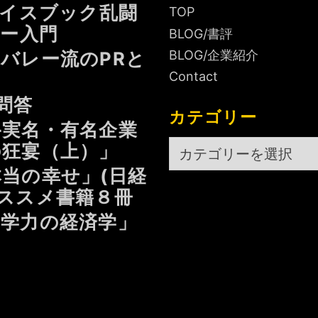
天
ェイスブック乱闘
TOP
才」
ジー入門
BLOG/書評
孤
BLOG/企業紹介
バレー流のPRと
高
Contact
の
天
問答
カテゴリー
才
—実名・有名企業
と
カ
の狂宴（上）」
は
テ
当の幸せ」(日経
神
ゴ
話
マおススメ書籍８冊
リ
だ！
学力の経済学」
ー