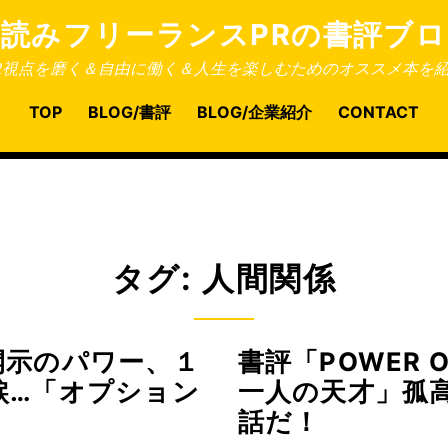
本読みフリーランスPRの書評ブロ
R視点を磨く＆自由に働く＆人生を楽しむためのオススメ本を
TOP
BLOG/書評
BLOG/企業紹介
CONTACT
タグ:
人間関係
開示のパワー、１
書評「POWER O
涙…「オプション
一人の天才」孤
話だ！