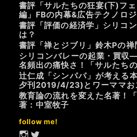
ー、
書評「サルたちの狂宴(下)フ
１
編」FBの内幕&広告テクノロ
ペ
書評「評価の経済学」シリコン
ー
は？
ジ
ご
書評「禅とジブリ」鈴木Pの禅
と
シリコンバレーの起業・買収
に
名頻出の痛快さ！「サルたち
涙…
辻仁成「シンパパ」が考える本
「オ
プ
夕刊2019/4/23)とワーマ
シ
教育論の流れを変えた名著！「
ョ
著：中室牧子
ン
B」
follow me!
Instagram
Twitter