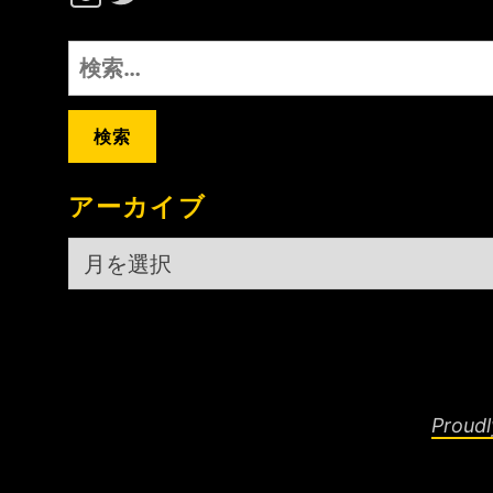
検
索:
アーカイブ
ア
ー
カ
イ
ブ
Proud