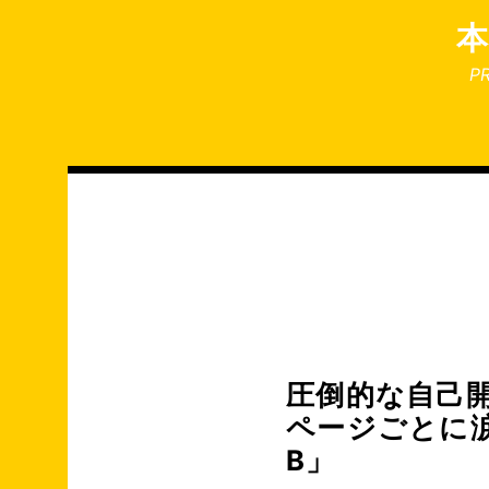
コ
ン
テ
P
ン
ツ
へ
ス
キ
ッ
プ
圧倒的な自己
ページごとに
B」