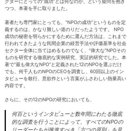
クターにとっての”成功”とは何なのか、という疑問を抱き
つつ、本著を手に取りました。
著者たち専門家にとっても、”NPOの成功”というものを定
義するのは、かなり難しい道のりだったようです。 NPO
成功の秘密を明らかにするために選んだ方法は、これまで
行われてきたような民間企業の経営手法や評価基準を社会
セクター全体に当てはめるものでなく、”偉大な”NPOその
ものを研究する徹底的な実例研究、実証的研究でした。本
著で”最も偉大なNPO”と定義された12のNPOを選ぶだけ
でも、何千人ものNPOのCEOを調査し、60回以上のイン
タビューを敢行、意欲作という言葉がふさわしい熱量高い
内容です。
さらに、その12のNPOの研究においても、
何百というインタビューと数年間にわたる徹底
的な調査を行うことによって、すべてのNPOの
リーダーたちが推進すべき「六つの原則」を見