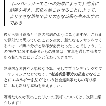
（レバレッジ〜てこ〜の効果によって）他者に
影響を与え、変化を起こさせることによって、
より小さな規模でより大きな成果を生み出すの
である
後から振り返ると当然の帰結のように見えますが、これま
で原則だと思っていたことを改め、新たなモノサシをつく
るのは、相当の分析と熟考が必要だったことでしょう。こ
の”発見”に関する著者たちの興奮は、文章を通して読者で
ある私たちにビシビシと伝わってきます。
効率的な運営や大規模な予算、そしてブランディングやマ
ーケティングなどでなく、
”社会的影響力の起点となるこ
とにエネルギーを注ぐ”
という社会起業家たちの有り様
に、私も新鮮な感動を覚えました。
著者たちのが見出した”六つの原則”については、次回ご紹
介します！