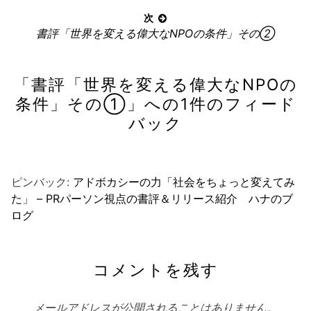
事:
ゲ
次
ー
次
書評「世界を変える偉大なNPOの条件」その②
の
シ
記
ョ
「
書評「世界を変える偉大なNPOの
事:
ン
条件」その①
」への1件のフィード
バック
ピンバック:
アドボカシーの力「社会をちょっと変えてみ
た」 – PRパーソン視点の書評＆リリース紹介 ハナのブ
ログ
コメントを残す
メールアドレスが公開されることはありません。