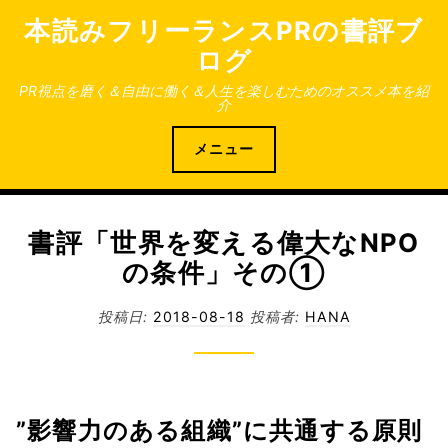
コ
本読みフリーランスPRの書評ブ
ン
ログ
テ
ン
PR視点を磨く＆自由に働く＆人生を楽しむためのオススメ本を紹
介
ツ
へ
メニュー
ス
キ
ッ
プ
書評「世界を変える偉大なNPO
の条件」その①
投稿日:
2018-08-18
投稿者:
HANA
”影響力のある組織”に共通する原則