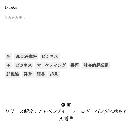
いいね:
読み込み中…
カ
,
BLOG/書評
ビジネス
テ
タ
,
,
,
,
,
,
,
ビジネス
マーケティング
書評
社会的起業家
ゴ
グ:
組織論
経営
読書
起業
リ
ー:
投
前
前
リリース紹介：アドベンチャーワールド パンダの赤ちゃ
稿
の
ん誕生
ナ
記
ビ