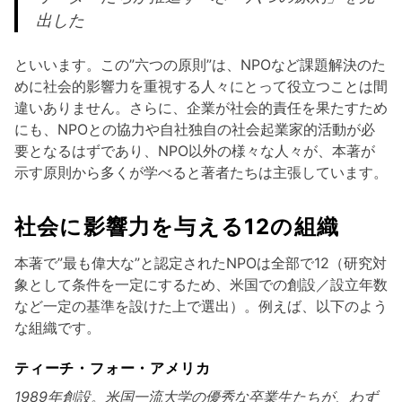
出した
といいます。この”六つの原則”は、NPOなど課題解決のた
めに社会的影響力を重視する人々にとって役立つことは間
違いありません。さらに、企業が社会的責任を果たすため
にも、NPOとの協力や自社独自の社会起業家的活動が必
要となるはずであり、NPO以外の様々な人々が、本著が
示す原則から多くが学べると著者たちは主張しています。
社会に影響力を与える12の組織
本著で”最も偉大な”と認定されたNPOは全部で12（研究対
象として条件を一定にするため、米国での創設／設立年数
など一定の基準を設けた上で選出）。例えば、以下のよう
な組織です。
ティーチ・フォー・アメリカ
1989年創設。米国一流大学の優秀な卒業生たちが、わず