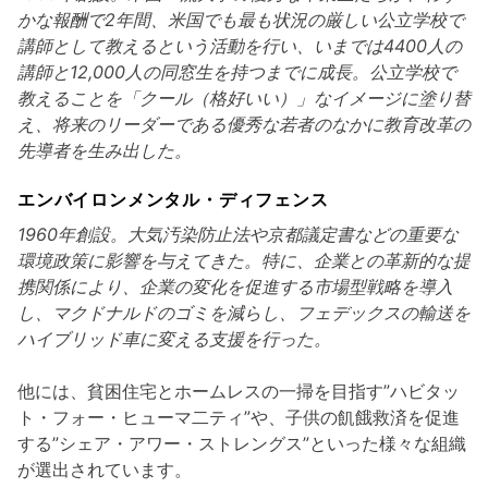
かな報酬で2年間、米国でも最も状況の厳しい公立学校で
講師として教えるという活動を行い、いまでは4400人の
講師と12,000人の同窓生を持つまでに成長。公立学校で
教えることを「クール（格好いい）」なイメージに塗り替
え、将来のリーダーである優秀な若者のなかに教育改革の
先導者を生み出した。
エンバイロンメンタル・ディフェンス
1960年創設。大気汚染防止法や京都議定書などの重要な
環境政策に影響を与えてきた。特に、企業との革新的な提
携関係により、企業の変化を促進する市場型戦略を導入
し、マクドナルドのゴミを減らし、フェデックスの輸送を
ハイブリッド車に変える支援を行った。
他には、貧困住宅とホームレスの一掃を目指す”ハビタッ
ト・フォー・ヒューマ二ティ”や、子供の飢餓救済を促進
する”シェア・アワー・ストレングス”といった様々な組織
が選出されています。