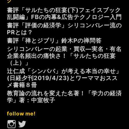
グ
書評「サルたちの狂宴(下)フェイスブック
乱闘編」FBの内幕&広告テクノロジー入門
書評「評価の経済学」シリコンバレー流の
PRとは？
書評「禅とジブリ」鈴木Pの禅問答
シリコンバレーの起業・買収—実名・有名
企業名頻出の痛快さ！「サルたちの狂宴
（上）」
辻仁成「シンパパ」が考える本当の幸せ」
(日経夕刊2019/4/23)とワーママおスス
メ書籍８冊
教育論の流れを変えた名著！「学力の経済
学」著：中室牧子
follow me!
Instagram
Twitter