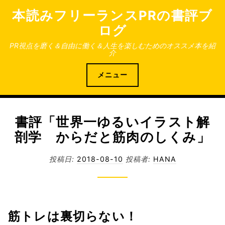
コ
本読みフリーランスPRの書評ブ
ン
ログ
テ
ン
PR視点を磨く＆自由に働く＆人生を楽しむためのオススメ本を紹
介
ツ
へ
メニュー
ス
キ
ッ
プ
書評「世界一ゆるいイラスト解
剖学 からだと筋肉のしくみ」
投稿日:
2018-08-10
投稿者:
HANA
筋トレは裏切らない！